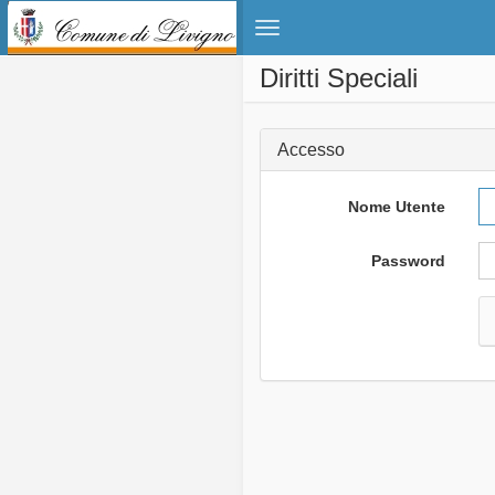
Skip
WebRatio
Toggle
to
navigation
main
Diritti Speciali
content
Accesso
Nome Utente
Password