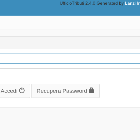
UfficioTributi 2.4.0 Generated by
Lanzi I
Accedi
Recupera Password